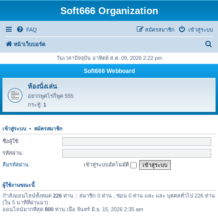
Soft666 Organization
FAQ
สมัครสมาชิก
เข้าสู่ระบบ
ค้
หน้าเว็บบอร์ด
น
วันเวลาปัจจุบัน อาทิตย์ ส.ค. 09, 2026 2:22 pm
ห
Soft666 Webboard
า
ห้องนั่งเล่น
อยากพูดไรก็พูด 555
กระทู้:
1
เข้าสู่ระบบ
•
สมัครสมาชิก
ชื่อผู้ใช้:
รหัสผ่าน:
ลืมรหัสผ่าน
เข้าสู่ระบบอัตโนมัติ
ผู้ใช้งานขณะนี้
กำลังออนไลน์ทั้งหมด
226
ท่าน :: สมาชิก 0 ท่าน , ซ่อน 0 ท่าน และ และ บุคคลทั่วไป 226 ท่าน
(ใน 5 นาทีที่ผ่านมา)
ออนไลน์มากที่สุด
800
ท่าน เมื่อ จันทร์ มิ.ย. 15, 2026 2:35 am